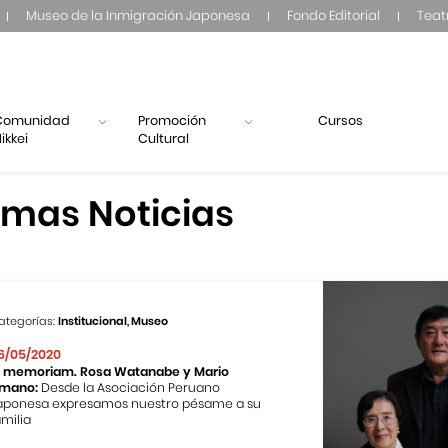
Museo de la Inmigración Japonesa
Fondo Editorial
Teat
Comunidad
Promoción
Cursos
ikkei
Cultural
imas Noticias
ategorías:
Institucional, Museo
6/05/2020
n memoriam. Rosa Watanabe y Mario
mano:
Desde la Asociación Peruano
aponesa expresamos nuestro pésame a su
amilia