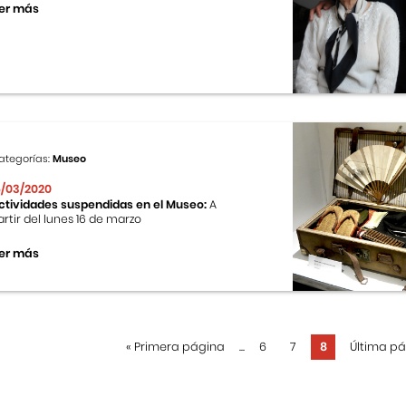
er más
ategorías:
Museo
6/03/2020
ctividades suspendidas en el Museo:
A
artir del lunes 16 de marzo
er más
«
Primera página
...
6
7
8
Última p