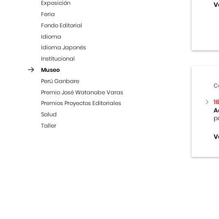
Exposición
V
Feria
Fondo Editorial
Idioma
Idioma Japonés
Institucional
Museo
Perú Ganbare
C
Premio José Watanabe Varas
1
Premios Proyectos Editoriales
A
Salud
p
Taller
V