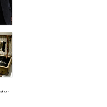
ágina
»