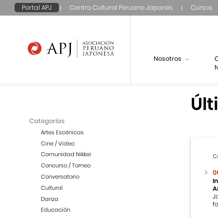
Portal APJ
Centro Cultural Peruano Japonés
Cursos
Nosotros
N
Últ
Categorías
Artes Escénicas
Cine / Video
Comunidad Nikkei
C
Concurso / Torneo
0
Conversatorio
I
Cultural
A
J
Danza
f
Educación