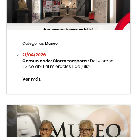
Centro Cultural Peruano Japonés
Cursos
Museo de la Inmigración Japonesa
Categorías:
Museo
Fondo Editorial
21/04/2026
Comunicado: Cierre temporal:
Del viernes
23 de abril al miércoles 1 de julio
Teatro Peruano Japonés
Ver más