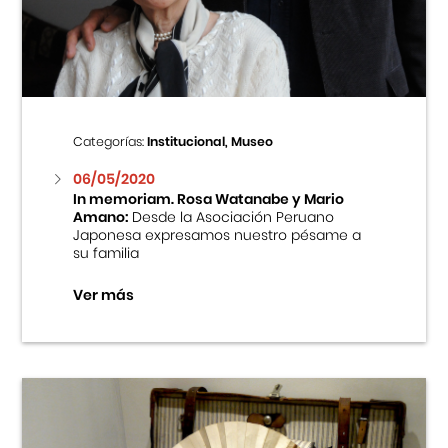
Centro Cultural Peruano Japonés
Cursos
Museo de la Inmigración Japonesa
Categorías:
Institucional, Museo
Fondo Editorial
06/05/2020
In memoriam. Rosa Watanabe y Mario
Amano:
Desde la Asociación Peruano
Teatro Peruano Japonés
Japonesa expresamos nuestro pésame a
su familia
Ver más