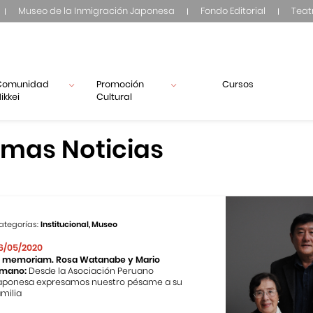
Museo de la Inmigración Japonesa
Fondo Editorial
Teat
Comunidad
Promoción
Cursos
ikkei
Cultural
imas Noticias
ategorías:
Institucional, Museo
6/05/2020
n memoriam. Rosa Watanabe y Mario
mano:
Desde la Asociación Peruano
aponesa expresamos nuestro pésame a su
amilia