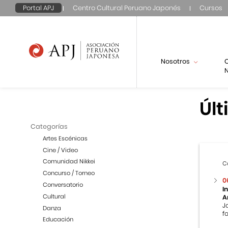
Portal APJ
Centro Cultural Peruano Japonés
Cursos
Nosotros
N
Últ
Categorías
Artes Escénicas
Cine / Video
Comunidad Nikkei
C
Concurso / Torneo
0
Conversatorio
I
Cultural
A
J
Danza
f
Educación