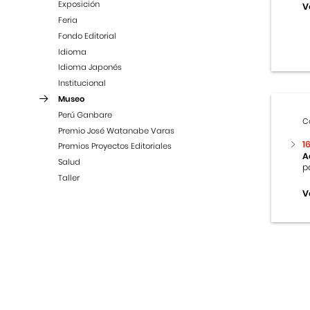
Exposición
V
Feria
Fondo Editorial
Idioma
Idioma Japonés
Institucional
Museo
Perú Ganbare
C
Premio José Watanabe Varas
1
Premios Proyectos Editoriales
A
Salud
p
Taller
V