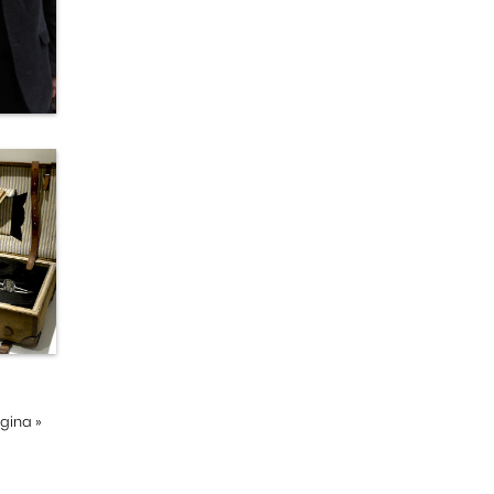
ágina
»