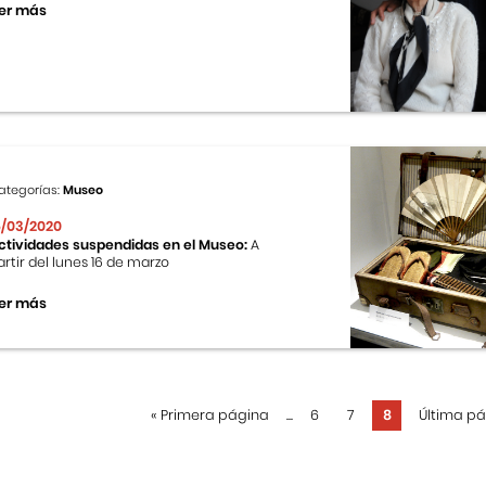
er más
ategorías:
Museo
6/03/2020
ctividades suspendidas en el Museo:
A
artir del lunes 16 de marzo
er más
«
Primera página
...
6
7
8
Última p