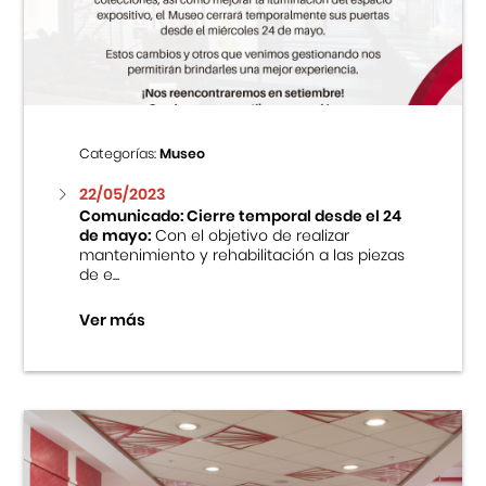
Centro Cultural Peruano Japonés
Cursos
Museo de la Inmigración Japonesa
Categorías:
Museo
Fondo Editorial
22/05/2023
Comunicado: Cierre temporal desde el 24
de mayo:
Con el objetivo de realizar
Teatro Peruano Japonés
mantenimiento y rehabilitación a las piezas
de e...
Ver más