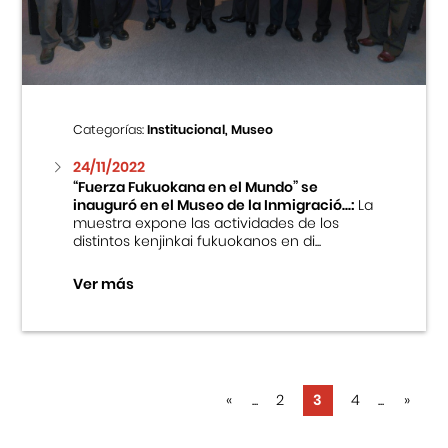
Categorías:
Institucional, Museo
24/11/2022
“Fuerza Fukuokana en el Mundo” se
inauguró en el Museo de la Inmigració...:
La
muestra expone las actividades de los
distintos kenjinkai fukuokanos en di...
Ver más
«
...
2
3
4
...
»