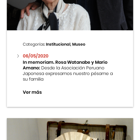
Centro Cultural Peruano Japonés
Cursos
Museo de la Inmigración Japonesa
Categorías:
Institucional, Museo
Fondo Editorial
06/05/2020
In memoriam. Rosa Watanabe y Mario
Amano:
Desde la Asociación Peruano
Teatro Peruano Japonés
Japonesa expresamos nuestro pésame a
su familia
Ver más