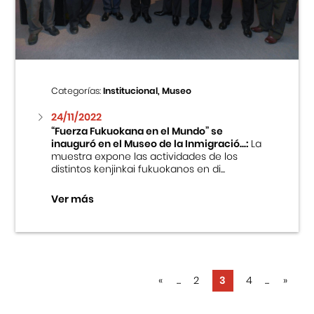
Categorías:
Institucional, Museo
24/11/2022
“Fuerza Fukuokana en el Mundo” se
inauguró en el Museo de la Inmigració...:
La
muestra expone las actividades de los
distintos kenjinkai fukuokanos en di...
Ver más
«
...
2
3
4
...
»