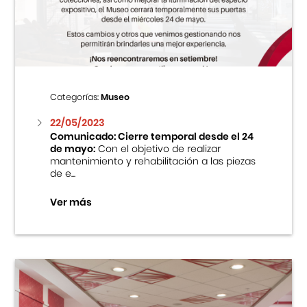
Centro Cultural Peruano Japonés
Cursos
Museo de la Inmigración Japonesa
Categorías:
Museo
Fondo Editorial
22/05/2023
Comunicado: Cierre temporal desde el 24
de mayo:
Con el objetivo de realizar
Teatro Peruano Japonés
mantenimiento y rehabilitación a las piezas
de e...
Ver más