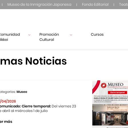
Museo de la Inmigración Japonesa
Fondo Editorial
Teat
Comunidad
Promoción
Cursos
ikkei
Cultural
imas Noticias
ategorías:
Museo
1/04/2026
omunicado: Cierre temporal:
Del viernes 23
e abril al miércoles 1 de julio
er más