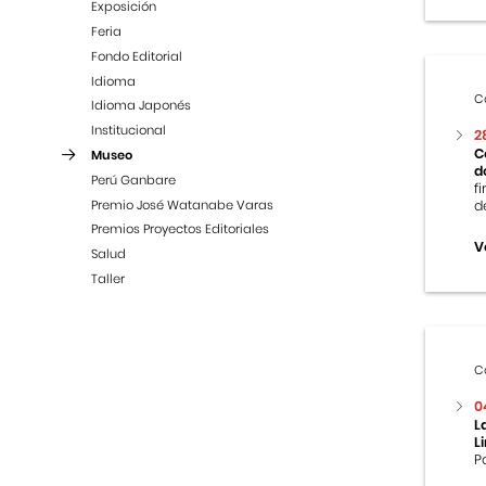
Exposición
Feria
Fondo Editorial
Idioma
C
Idioma Japonés
Institucional
2
C
Museo
d
Perú Ganbare
f
Premio José Watanabe Varas
d
Premios Proyectos Editoriales
V
Salud
Taller
C
0
L
L
P