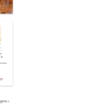
ágina
»