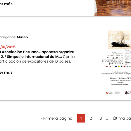
er más
ategorías:
Museo
5/01/2025
a Asociación Peruano Japonesa organiza
l 2. ° Simposio Internacional de M...:
Con la
articipación de expositores de 10 países.
er más
«
Primera página
1
2
3
...
Última p