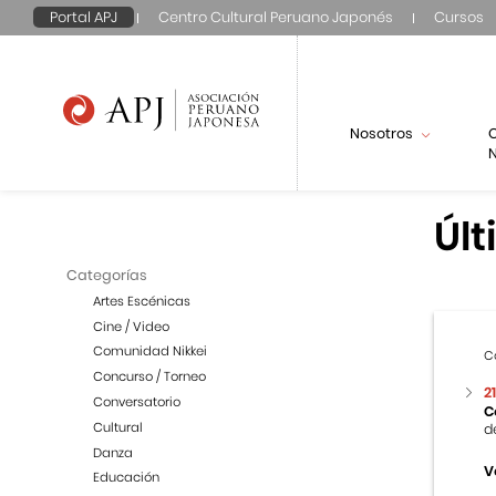
Portal APJ
Centro Cultural Peruano Japonés
Cursos
Nosotros
N
Últ
Categorías
Artes Escénicas
Cine / Video
Comunidad Nikkei
C
Concurso / Torneo
2
Conversatorio
C
Cultural
d
Danza
V
Educación