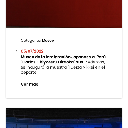
Centro Cultural Peruano Japonés
Cursos
Museo de la Inmigración Japonesa
Categorías:
Museo
Fondo Editorial
05/07/2022
Museo de la Inmigración Japonesa al Perú
“Carlos Chiyoteru Hiraoka” sus...:
Además,
Teatro Peruano Japonés
se inauguró la muestra “Fuerza Nikkei en el
deporte”.
Ver más