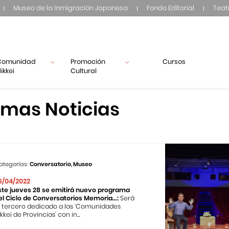
Museo de la Inmigración Japonesa
Fondo Editorial
Teat
Comunidad
Promoción
Cursos
ikkei
Cultural
imas Noticias
ategorías:
Conversatorio, Museo
6/04/2022
ste jueves 28 se emitirá nuevo programa
el Ciclo de Conversatorios Memoria...:
Será
l tercero dedicado a las ‘Comunidades
kkei de Provincias’ con in...