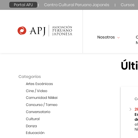
Portal APJ
Centro Cultural Peruano Japonés
Cursos
Nosotros
N
Últ
Categorías
Artes Escénicas
Cine / Video
Comunidad Nikkei
C
Concurso / Torneo
2
Conversatorio
E
Cultural
d
e
Danza
Ni
Educación