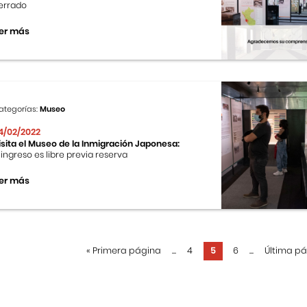
errado
er más
ategorías:
Museo
4/02/2022
isita el Museo de la Inmigración Japonesa:
l ingreso es libre previa reserva
er más
«
Primera página
...
4
5
6
...
Última p