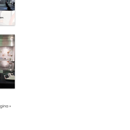
ágina
»