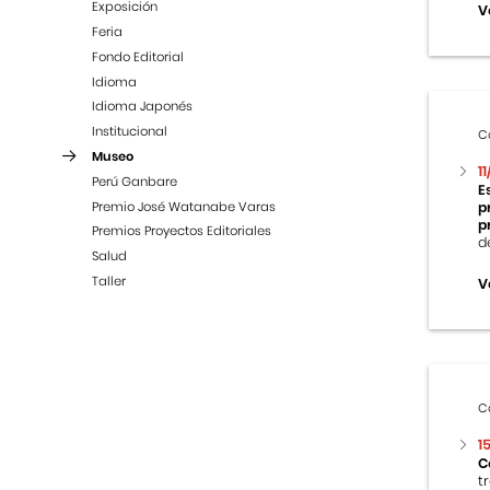
Exposición
V
Feria
Fondo Editorial
Idioma
Idioma Japonés
Institucional
C
Museo
1
Perú Ganbare
E
Premio José Watanabe Varas
p
p
Premios Proyectos Editoriales
d
Salud
Taller
V
C
1
C
t