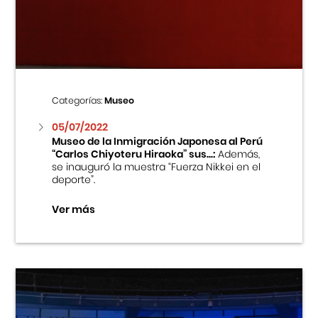
Centro Cultural Peruano Japonés
Cursos
Museo de la Inmigración Japonesa
Categorías:
Museo
Fondo Editorial
05/07/2022
Museo de la Inmigración Japonesa al Perú
“Carlos Chiyoteru Hiraoka” sus...:
Además,
Teatro Peruano Japonés
se inauguró la muestra “Fuerza Nikkei en el
deporte”.
Ver más