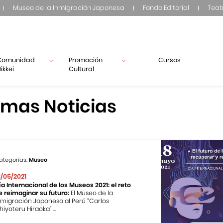
Museo de la Inmigración Japonesa
Fondo Editorial
Teat
Comunidad
Promoción
Cursos
ikkei
Cultural
imas Noticias
ategorías:
Museo
8/05/2021
ía Internacional de los Museos 2021: el reto
e reimaginar su futuro:
El Museo de la
nmigración Japonesa al Perú “Carlos
hiyoteru Hiraoka” ...