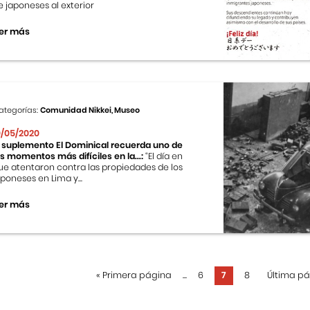
e japoneses al exterior
er más
ategorías:
Comunidad Nikkei, Museo
0/05/2020
l suplemento El Dominical recuerda uno de
os momentos más difíciles en la...:
“El día en
ue atentaron contra las propiedades de los
aponeses en Lima y...
er más
«
Primera página
...
6
7
8
Última p