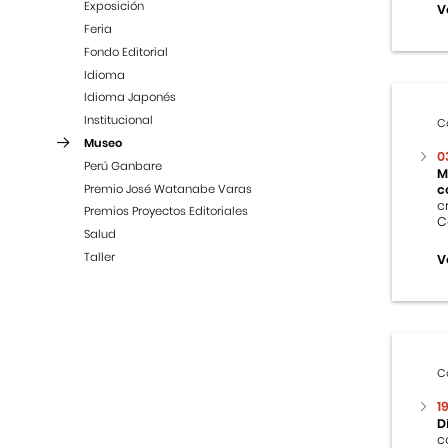
Exposición
V
Feria
Fondo Editorial
Idioma
Idioma Japonés
Institucional
C
Museo
0
Perú Ganbare
M
Premio José Watanabe Varas
c
c
Premios Proyectos Editoriales
C
Salud
Taller
V
C
1
D
c