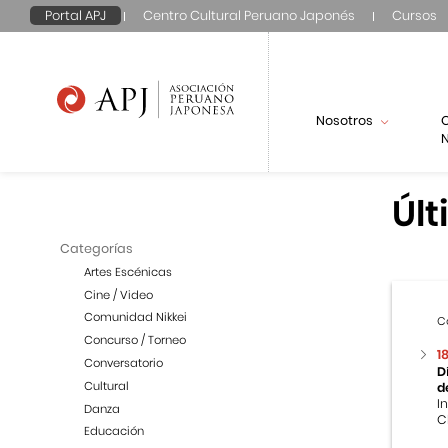
Portal APJ
Centro Cultural Peruano Japonés
Cursos
Nosotros
N
Últ
Categorías
Artes Escénicas
Cine / Video
Comunidad Nikkei
C
Concurso / Torneo
1
Conversatorio
D
Cultural
d
I
Danza
C
Educación