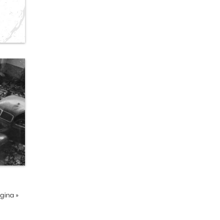
ágina
»