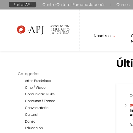
Portal APJ
Centro Cultural Peruano Japonés
Cursos
Nosotros
N
Últ
Categorías
Artes Escénicas
Cine / Video
Comunidad Nikkei
C
Concurso / Torneo
0
Conversatorio
I
Cultural
A
J
Danza
f
Educación