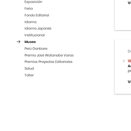
Exposición
V
Feria
Fondo Editorial
Idioma
Idioma Japonés
Institucional
Museo
Perú Ganbare
C
Premio José Watanabe Varas
1
Premios Proyectos Editoriales
A
Salud
p
Taller
V