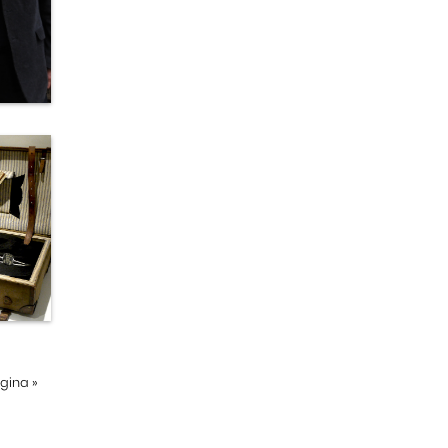
ágina
»