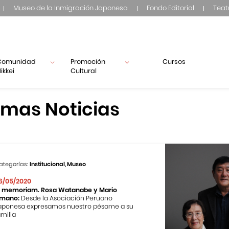
Museo de la Inmigración Japonesa
Fondo Editorial
Teat
Comunidad
Promoción
Cursos
ikkei
Cultural
imas Noticias
ategorías:
Institucional, Museo
6/05/2020
n memoriam. Rosa Watanabe y Mario
mano:
Desde la Asociación Peruano
aponesa expresamos nuestro pésame a su
amilia