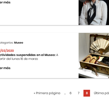
er más
ategorías:
Museo
6/03/2020
ctividades suspendidas en el Museo:
A
artir del lunes 16 de marzo
er más
«
Primera página
...
6
7
8
Última p