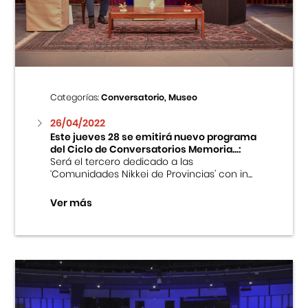
Centro Cultural Peruano Japonés
Cursos
Museo de la Inmigración Japonesa
Categorías:
Conversatorio, Museo
Fondo Editorial
26/04/2022
Este jueves 28 se emitirá nuevo programa
del Ciclo de Conversatorios Memoria...:
Teatro Peruano Japonés
Será el tercero dedicado a las
‘Comunidades Nikkei de Provincias’ con in...
Ver más