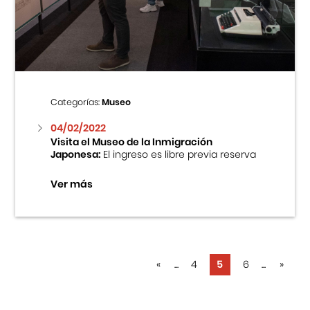
Categorías:
Museo
04/02/2022
Visita el Museo de la Inmigración
Japonesa:
El ingreso es libre previa reserva
Ver más
«
...
4
5
6
...
»