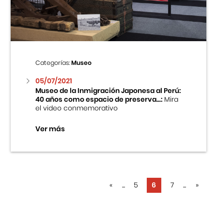
Categorías:
Museo
05/07/2021
Museo de la Inmigración Japonesa al Perú:
40 años como espacio de preserva...:
Mira
el video conmemorativo
Ver más
«
...
5
6
7
...
»