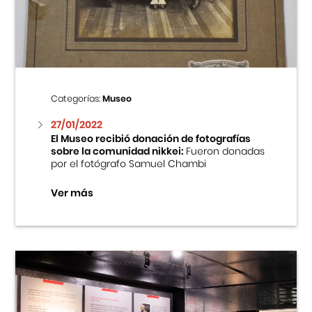
Centro Cultural Peruano Japonés
Cursos
Museo de la Inmigración Japonesa
Categorías:
Museo
Fondo Editorial
27/01/2022
El Museo recibió donación de fotografías
sobre la comunidad nikkei:
Fueron donadas
Teatro Peruano Japonés
por el fotógrafo Samuel Chambi
Ver más