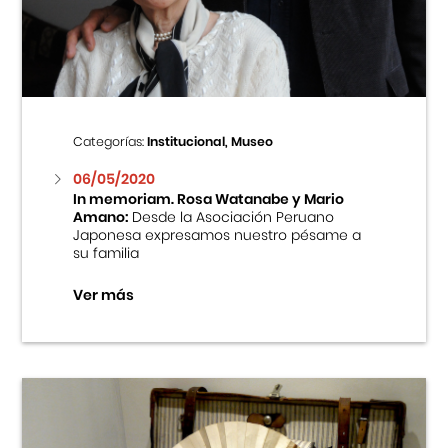
Centro Cultural Peruano Japonés
Cursos
Museo de la Inmigración Japonesa
Categorías:
Institucional, Museo
Fondo Editorial
06/05/2020
In memoriam. Rosa Watanabe y Mario
Amano:
Desde la Asociación Peruano
Teatro Peruano Japonés
Japonesa expresamos nuestro pésame a
su familia
Ver más