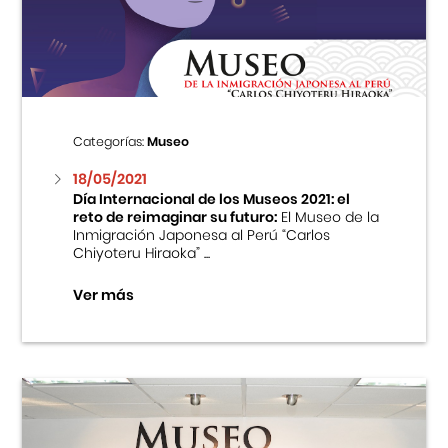
Centro Cultural Peruano Japonés
Cursos
Museo de la Inmigración Japonesa
Categorías:
Museo
Fondo Editorial
18/05/2021
Día Internacional de los Museos 2021: el
reto de reimaginar su futuro:
El Museo de la
Teatro Peruano Japonés
Inmigración Japonesa al Perú “Carlos
Chiyoteru Hiraoka” ...
Ver más