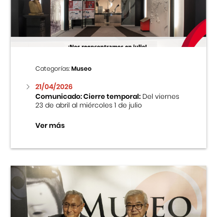
Centro Cultural Peruano Japonés
Cursos
Museo de la Inmigración Japonesa
Categorías:
Museo
Fondo Editorial
21/04/2026
Comunicado: Cierre temporal:
Del viernes
23 de abril al miércoles 1 de julio
Teatro Peruano Japonés
Ver más