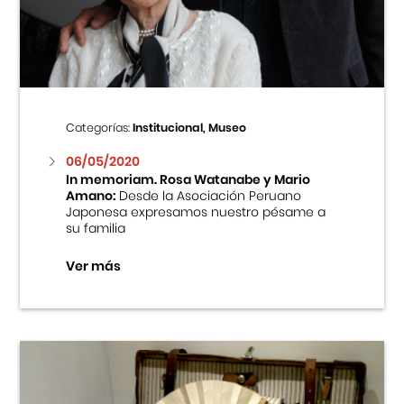
Centro Cultural Peruano Japonés
Cursos
Museo de la Inmigración Japonesa
Categorías:
Institucional, Museo
Fondo Editorial
06/05/2020
In memoriam. Rosa Watanabe y Mario
Amano:
Desde la Asociación Peruano
Teatro Peruano Japonés
Japonesa expresamos nuestro pésame a
su familia
Ver más