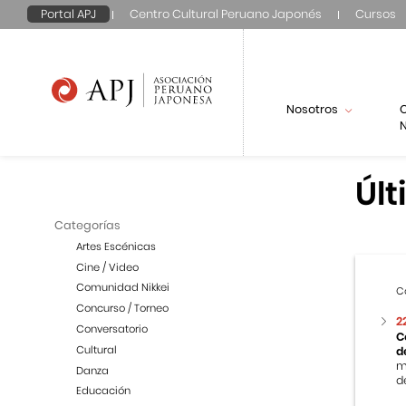
Portal APJ
Centro Cultural Peruano Japonés
Cursos
Nosotros
N
Últ
Categorías
Artes Escénicas
Cine / Video
Comunidad Nikkei
C
Concurso / Torneo
2
Conversatorio
C
Cultural
d
m
Danza
de
Educación