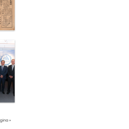
ágina
»