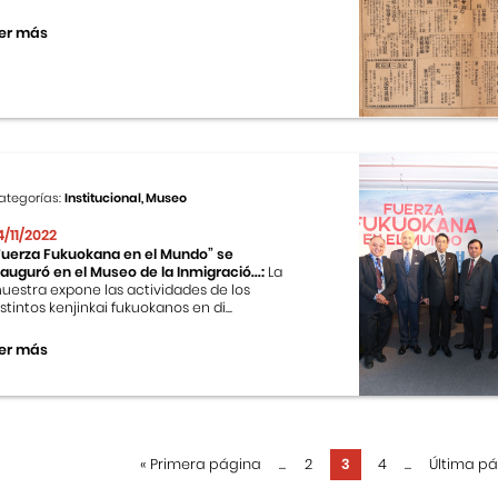
er más
ategorías:
Institucional, Museo
4/11/2022
Fuerza Fukuokana en el Mundo” se
nauguró en el Museo de la Inmigració...:
La
uestra expone las actividades de los
istintos kenjinkai fukuokanos en di...
er más
«
Primera página
...
2
3
4
...
Última p