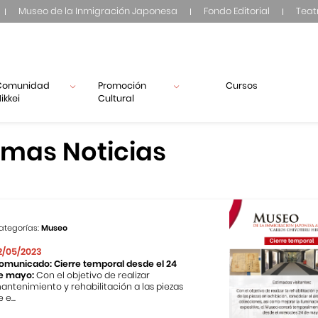
Museo de la Inmigración Japonesa
Fondo Editorial
Teat
Comunidad
Promoción
Cursos
ikkei
Cultural
imas Noticias
ategorías:
Museo
2/05/2023
omunicado: Cierre temporal desde el 24
e mayo:
Con el objetivo de realizar
antenimiento y rehabilitación a las piezas
 e...