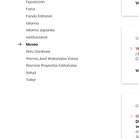
Exposición
V
Feria
Fondo Editorial
Idioma
Idioma Japonés
Institucional
C
Museo
1
Perú Ganbare
:
E
Premio José Watanabe Varas
C
Premios Proyectos Editoriales
V
Salud
Taller
C
0
D
s
c
J