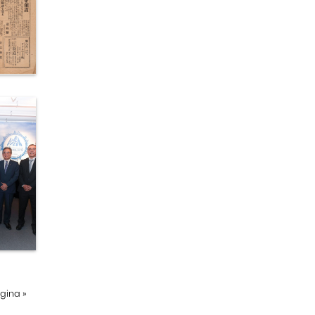
ágina
»