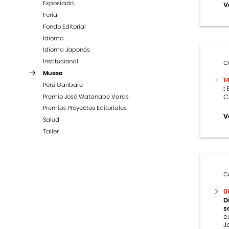
Exposición
V
Feria
Fondo Editorial
Idioma
Idioma Japonés
Institucional
C
Museo
1
Perú Ganbare
:
E
Premio José Watanabe Varas
C
Premios Proyectos Editoriales
V
Salud
Taller
C
0
D
s
c
J