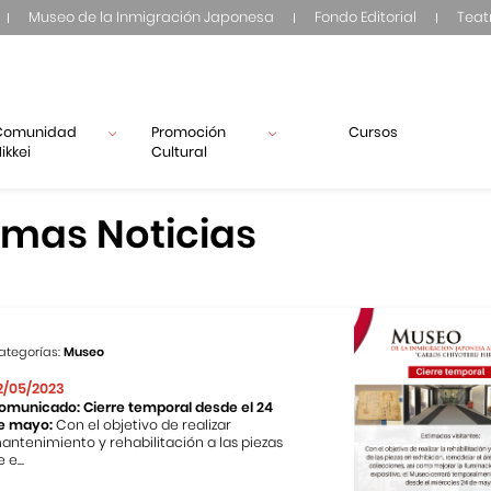
Museo de la Inmigración Japonesa
Fondo Editorial
Teat
Comunidad
Promoción
Cursos
ikkei
Cultural
imas Noticias
ategorías:
Museo
2/05/2023
omunicado: Cierre temporal desde el 24
e mayo:
Con el objetivo de realizar
antenimiento y rehabilitación a las piezas
 e...