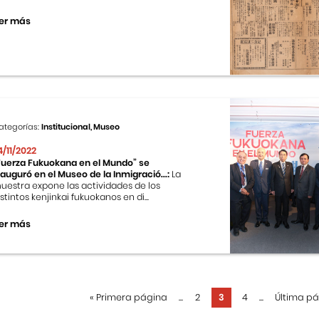
er más
ategorías:
Institucional, Museo
4/11/2022
Fuerza Fukuokana en el Mundo” se
nauguró en el Museo de la Inmigració...:
La
uestra expone las actividades de los
istintos kenjinkai fukuokanos en di...
er más
«
Primera página
...
2
3
4
...
Última p