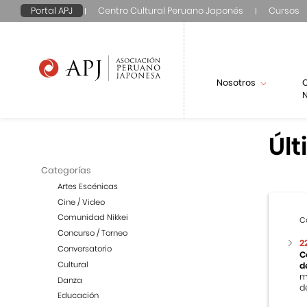
Portal APJ
Centro Cultural Peruano Japonés
Cursos
Nosotros
N
Últ
Categorías
Artes Escénicas
Cine / Video
Comunidad Nikkei
C
Concurso / Torneo
2
Conversatorio
C
Cultural
d
m
Danza
de
Educación