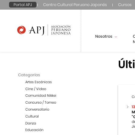
Portal APJ
Centro Cultural Peruano Japonés
Cursos
Nosotros
N
Últ
Categorías
Artes Escénicas
Cine / Video
Comunidad Nikkei
C
Concurso / Torneo
1
Conversatorio
M
Cultural
“
d
Danza
Ji
Educación