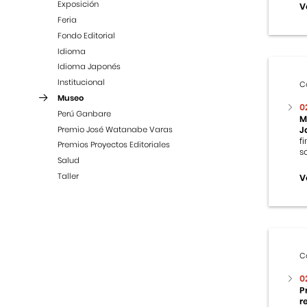
Exposición
V
Feria
Fondo Editorial
Idioma
Idioma Japonés
Institucional
C
Museo
0
Perú Ganbare
M
Premio José Watanabe Varas
J
f
Premios Proyectos Editoriales
s
Salud
Taller
V
C
0
P
r