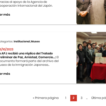
racias al apoyo de la Agencia de
ooperación Internacional del Japón.
er más
ategorías:
Institucional, Museo
3/10/2023
a APJ recibió una réplica del Tratado
reliminar de Paz, Amistad, Comercio...:
El
ocumento formará parte del archivo del
useo de la Inmigración Japonesa...
er más
«
Primera página
1
2
3
...
Última p