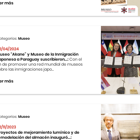
er más
ategorías:
Museo
2/04/2024
useo “Akane” y Museo de la Inmigración
aponesa a Paraguay suscribieron...:
Con el
in de promover una red mundial de museos
obre las inmigraciones japo...
er más
ategorías:
Museo
2/11/2023
royectos de mejoramiento lumínico y de
emodelación del almacén inauguró...: