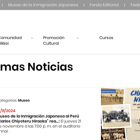
Museo de la Inmigración Japonesa
Fondo Editorial
Teat
Comunidad
Promoción
Cursos
ikkei
Cultural
imas Noticias
ategorías:
Museo
3/11/2024
useo de la Inmigración Japonesa al Perú
Carlos Chiyoteru Hiraoka” rea...:
El jueves 21
e noviembre a las 7:00 p. m. en el auditorio
nnai.