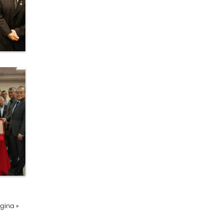
ágina
»