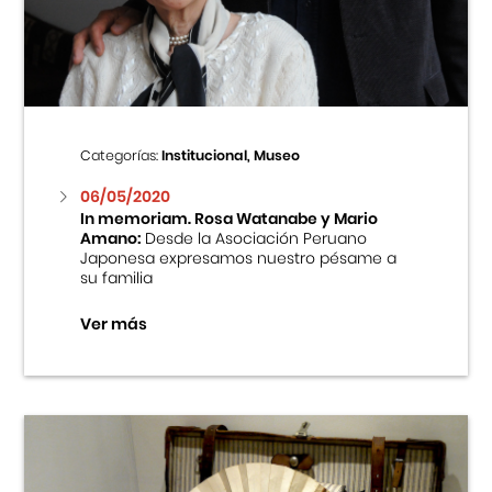
Centro Cultural Peruano Japonés
Cursos
Museo de la Inmigración Japonesa
Categorías:
Institucional, Museo
Fondo Editorial
06/05/2020
In memoriam. Rosa Watanabe y Mario
Amano:
Desde la Asociación Peruano
Teatro Peruano Japonés
Japonesa expresamos nuestro pésame a
su familia
Ver más