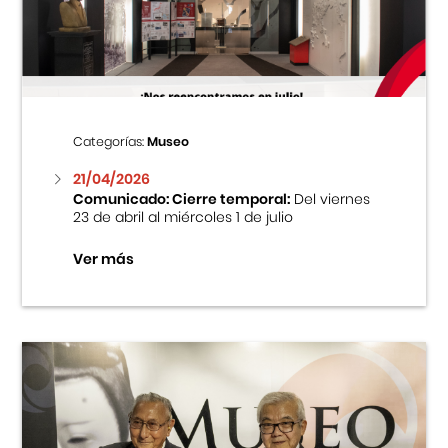
Centro Cultural Peruano Japonés
Cursos
Museo de la Inmigración Japonesa
Categorías:
Museo
Fondo Editorial
21/04/2026
Comunicado: Cierre temporal:
Del viernes
23 de abril al miércoles 1 de julio
Teatro Peruano Japonés
Ver más