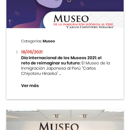
Centro Cultural Peruano Japonés
Cursos
Museo de la Inmigración Japonesa
Categorías:
Museo
Fondo Editorial
18/05/2021
Día Internacional de los Museos 2021: el
reto de reimaginar su futuro:
El Museo de la
Teatro Peruano Japonés
Inmigración Japonesa al Perú “Carlos
Chiyoteru Hiraoka” ...
Ver más