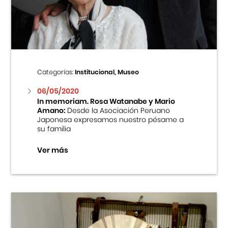
Centro Cultural Peruano Japonés
Cursos
Museo de la Inmigración Japonesa
Categorías:
Institucional, Museo
Fondo Editorial
06/05/2020
In memoriam. Rosa Watanabe y Mario
Amano:
Desde la Asociación Peruano
Teatro Peruano Japonés
Japonesa expresamos nuestro pésame a
su familia
Ver más