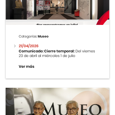
Centro Cultural Peruano Japonés
Cursos
Museo de la Inmigración Japonesa
Categorías:
Museo
Fondo Editorial
21/04/2026
Comunicado: Cierre temporal:
Del viernes
23 de abril al miércoles 1 de julio
Teatro Peruano Japonés
Ver más