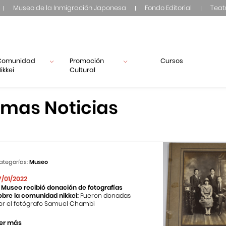
Museo de la Inmigración Japonesa
Fondo Editorial
Teat
Comunidad
Promoción
Cursos
ikkei
Cultural
imas Noticias
ategorías:
Museo
7/01/2022
l Museo recibió donación de fotografías
obre la comunidad nikkei:
Fueron donadas
or el fotógrafo Samuel Chambi
er más