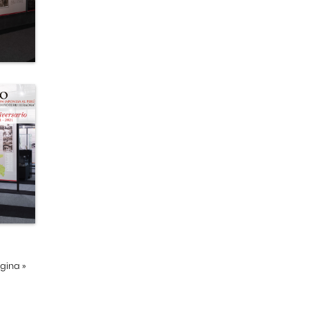
ágina
»