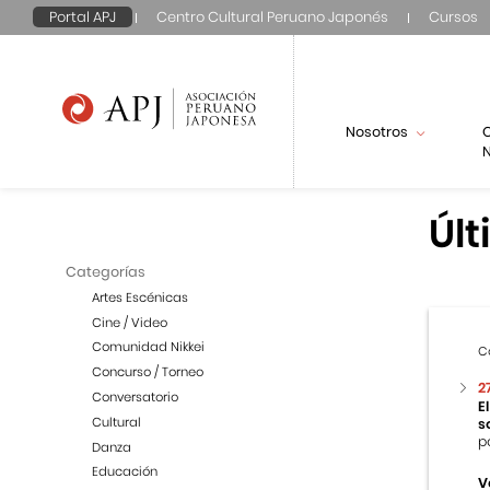
Portal APJ
Centro Cultural Peruano Japonés
Cursos
Nosotros
N
Últ
Categorías
Artes Escénicas
Cine / Video
Comunidad Nikkei
C
Concurso / Torneo
2
Conversatorio
E
Cultural
s
p
Danza
Educación
V