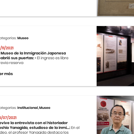
ategorías:
Museo
9/11/2021
l Museo de la Inmigración Japonesa
eabrió sus puertas:
• El ingreso es libre
revia reserva
er más
ategorías:
Institucional, Museo
6/07/2021
evive la entrevista con el historiador
oshio Yanagida, estudioso de la inmi...:
En el
ideo, el profesor Yanagida destaca los