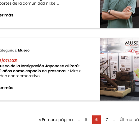
portes de la comunidad nikkei ...
er más
ategorías:
Museo
5/07/2021
useo de la Inmigración Japonesa al Perú:
0 años como espacio de preserva...:
Mira el
ideo conmemorativo
er más
«
Primera página
...
5
6
7
...
Última p