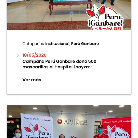
Centro Cultural Peruano Japonés
Cursos
Museo de la Inmigración Japonesa
Categorías:
Institucional, Perú Ganbare
Fondo Editorial
18/05/2020
Campaña Perú Ganbare dona 500
mascarillas al Hospital Loayza:
-
Teatro Peruano Japonés
Ver más