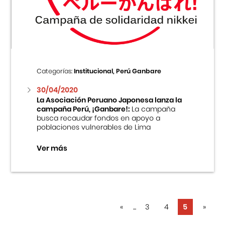
Centro Cultural Peruano Japonés
Cursos
Museo de la Inmigración Japonesa
Categorías:
Institucional, Perú Ganbare
Fondo Editorial
30/04/2020
La Asociación Peruano Japonesa lanza la
campaña Perú, ¡Ganbare!:
La campaña
Teatro Peruano Japonés
busca recaudar fondos en apoyo a
poblaciones vulnerables de Lima
Ver más
«
...
3
4
5
»