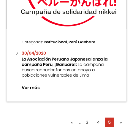
Centro Cultural Peruano Japonés
Cursos
Museo de la Inmigración Japonesa
Categorías:
Institucional, Perú Ganbare
Fondo Editorial
30/04/2020
La Asociación Peruano Japonesa lanza la
campaña Perú, ¡Ganbare!:
La campaña
Teatro Peruano Japonés
busca recaudar fondos en apoyo a
poblaciones vulnerables de Lima
Ver más
«
...
3
4
5
»