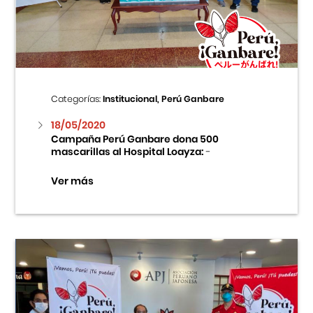
Centro Cultural Peruano Japonés
Cursos
Museo de la Inmigración Japonesa
Categorías:
Institucional, Perú Ganbare
Fondo Editorial
18/05/2020
Campaña Perú Ganbare dona 500
mascarillas al Hospital Loayza:
-
Teatro Peruano Japonés
Ver más