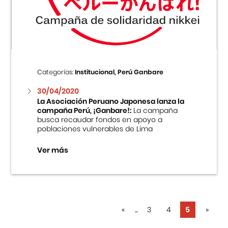
Centro Cultural Peruano Japonés
Cursos
Museo de la Inmigración Japonesa
Categorías:
Institucional, Perú Ganbare
Fondo Editorial
30/04/2020
La Asociación Peruano Japonesa lanza la
campaña Perú, ¡Ganbare!:
La campaña
Teatro Peruano Japonés
busca recaudar fondos en apoyo a
poblaciones vulnerables de Lima
Ver más
«
...
3
4
5
»