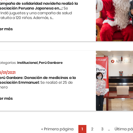
ampaña de solidaridad navideña realizó la
sociación Peruano Japonesa en...:
Se
rindó juguetes y una campaña de salud
ratuita a 120 niños. Además, s...
er más
ategorías:
Institucional, Perú Ganbare
6/01/2021
erú Ganbare: Donación de medicinas a la
sociación Emmanuel:
Se realizó el 25 de
nero
er más
«
Primera página
1
2
3
...
Última p