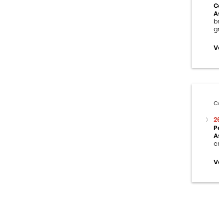
C
A
b
g
V
C
2
P
A
e
V