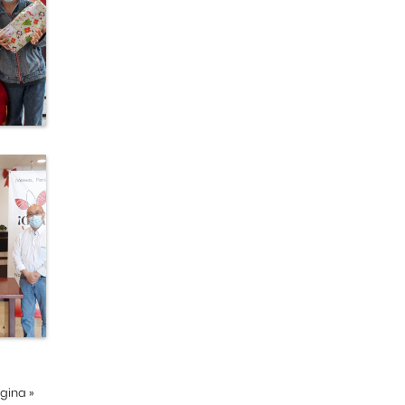
ágina
»