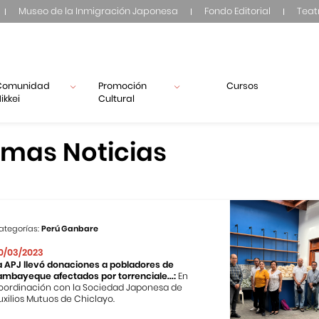
Museo de la Inmigración Japonesa
Fondo Editorial
Teat
Comunidad
Promoción
Cursos
ikkei
Cultural
imas Noticias
ategorías:
Perú Ganbare
0/03/2023
a APJ llevó donaciones a pobladores de
ambayeque afectados por torrenciale...:
En
oordinación con la Sociedad Japonesa de
uxilios Mutuos de Chiclayo.