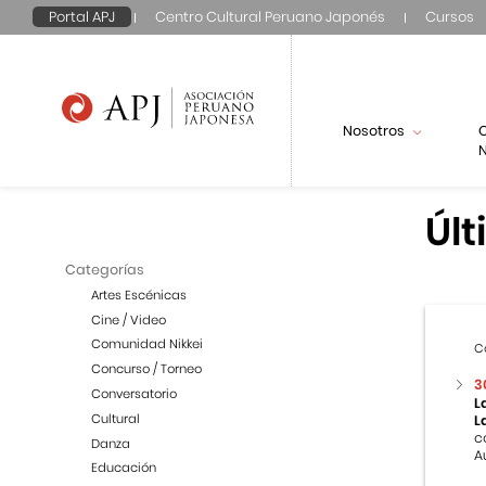
Portal APJ
Centro Cultural Peruano Japonés
Cursos
Nosotros
N
Últ
Categorías
Artes Escénicas
Cine / Video
Comunidad Nikkei
C
Concurso / Torneo
3
Conversatorio
L
Cultural
L
c
Danza
A
Educación