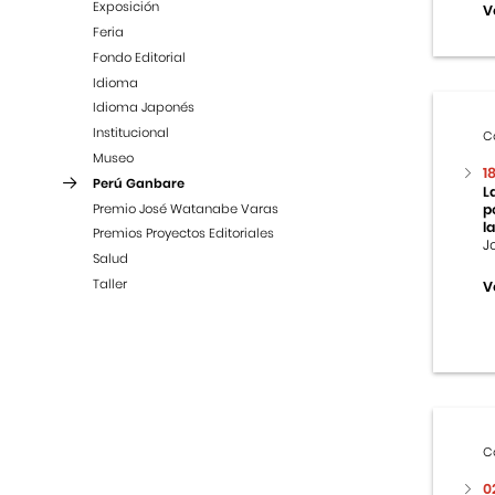
Exposición
V
Feria
Fondo Editorial
Idioma
Idioma Japonés
Institucional
C
Museo
1
Perú Ganbare
L
Premio José Watanabe Varas
p
la
Premios Proyectos Editoriales
J
Salud
Taller
V
C
0