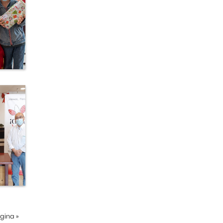
ágina
»