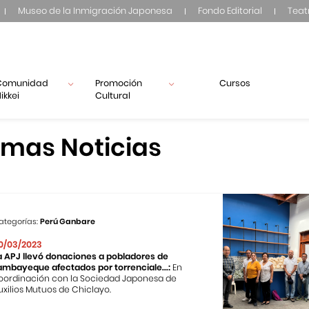
Museo de la Inmigración Japonesa
Fondo Editorial
Teat
Comunidad
Promoción
Cursos
ikkei
Cultural
imas Noticias
ategorías:
Perú Ganbare
0/03/2023
a APJ llevó donaciones a pobladores de
ambayeque afectados por torrenciale...:
En
oordinación con la Sociedad Japonesa de
uxilios Mutuos de Chiclayo.