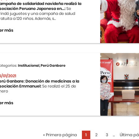
ampaña de solidaridad navideña realizó la
sociación Peruano Japonesa en...:
Se
rindó juguetes y una campaña de salud
ratuita a 120 niños. Además, s...
er más
ategorías:
Institucional, Perú Ganbare
6/01/2021
erú Ganbare: Donación de medicinas a la
sociación Emmanuel:
Se realizó el 25 de
nero
er más
«
Primera página
1
2
3
...
Última p