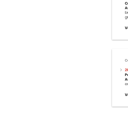
C
A
b
g
V
C
2
P
A
e
V