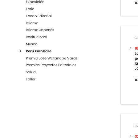
Exposición
V
Feria
Fondo Editorial
Idioma
Idioma Japonés
Institucional
C
Museo
1
Perú Ganbare
L
Premio José Watanabe Varas
p
la
Premios Proyectos Editoriales
J
Salud
Taller
V
C
0