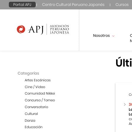
Portal APJ
Centro Cultural Peruano Japonés
Cursos
Nosotros
N
Últ
Categorías
Artes Escénicas
Cine / Video
Comunidad Nikkei
C
Concurso / Torneo
3
Conversatorio
L
Cultural
L
c
Danza
A
Educación