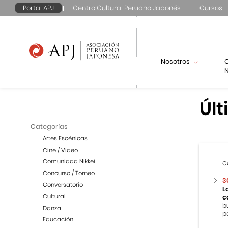
Portal APJ
Centro Cultural Peruano Japonés
Cursos
Nosotros
N
Últ
Categorías
Artes Escénicas
Cine / Video
Comunidad Nikkei
C
Concurso / Torneo
3
Conversatorio
L
Cultural
c
b
Danza
p
Educación