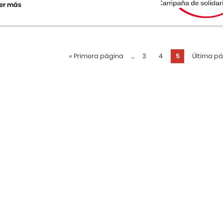
er más
«
Primera página
...
3
4
5
Última p