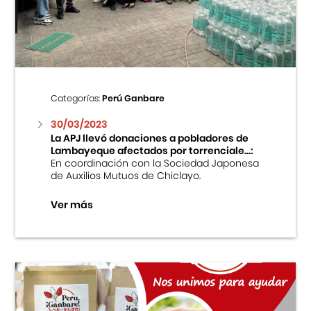
Centro Cultural Peruano Japonés
Cursos
Museo de la Inmigración Japonesa
Categorías:
Perú Ganbare
Fondo Editorial
30/03/2023
La APJ llevó donaciones a pobladores de
Lambayeque afectados por torrenciale...:
Teatro Peruano Japonés
En coordinación con la Sociedad Japonesa
de Auxilios Mutuos de Chiclayo.
Ver más