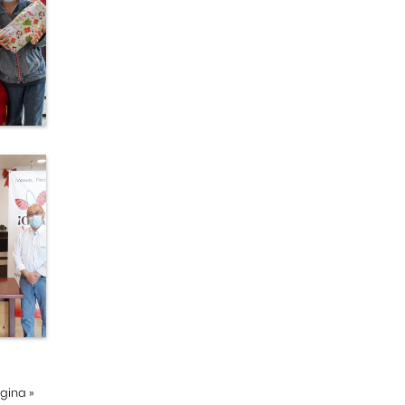
ágina
»