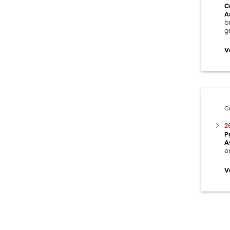
C
A
b
g
V
C
2
P
A
e
V