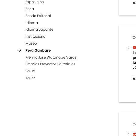
Exposición
V
Feria
Fondo Editorial
Idioma
Idioma Japonés
Institucional
C
Museo
1
Perú Ganbare
L
Premio José Watanabe Varas
p
la
Premios Proyectos Editoriales
J
Salud
Taller
V
C
0