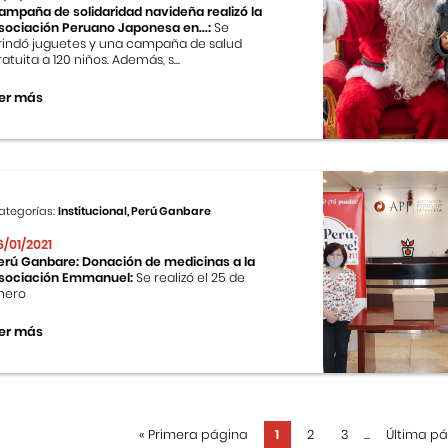
ampaña de solidaridad navideña realizó la
sociación Peruano Japonesa en...:
Se
rindó juguetes y una campaña de salud
ratuita a 120 niños. Además, s...
er más
ategorías:
Institucional, Perú Ganbare
6/01/2021
erú Ganbare: Donación de medicinas a la
sociación Emmanuel:
Se realizó el 25 de
nero
er más
«
Primera página
1
2
3
...
Última p