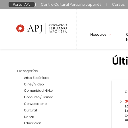
Portal APJ
Centro Cultural Peruano Japonés
Cursos
Nosotros
N
Últ
Categorías
Artes Escénicas
Cine / Video
Comunidad Nikkei
C
Concurso / Torneo
3
Conversatorio
L
Cultural
L
c
Danza
A
Educación