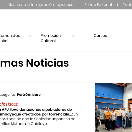
Museo de la Inmigración Japonesa
Fondo Editorial
Teat
Comunidad
Promoción
Cursos
ikkei
Cultural
imas Noticias
ategorías:
Perú Ganbare
0/03/2023
a APJ llevó donaciones a pobladores de
ambayeque afectados por torrenciale...:
En
oordinación con la Sociedad Japonesa de
uxilios Mutuos de Chiclayo.