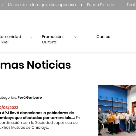
Museo de la Inmigración Japonesa
Fondo Editorial
Teat
Comunidad
Promoción
Cursos
ikkei
Cultural
imas Noticias
ategorías:
Perú Ganbare
0/03/2023
a APJ llevó donaciones a pobladores de
ambayeque afectados por torrenciale...:
En
oordinación con la Sociedad Japonesa de
uxilios Mutuos de Chiclayo.