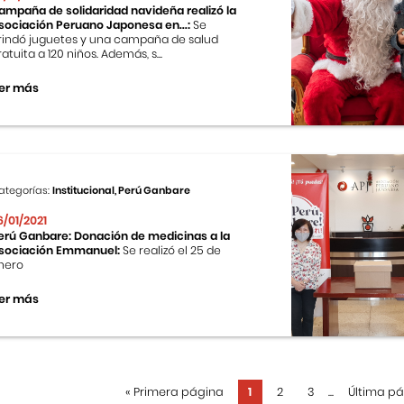
ampaña de solidaridad navideña realizó la
sociación Peruano Japonesa en...:
Se
rindó juguetes y una campaña de salud
ratuita a 120 niños. Además, s...
er más
ategorías:
Institucional, Perú Ganbare
6/01/2021
erú Ganbare: Donación de medicinas a la
sociación Emmanuel:
Se realizó el 25 de
nero
er más
«
Primera página
1
2
3
...
Última p