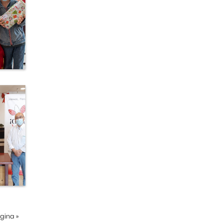
ágina
»