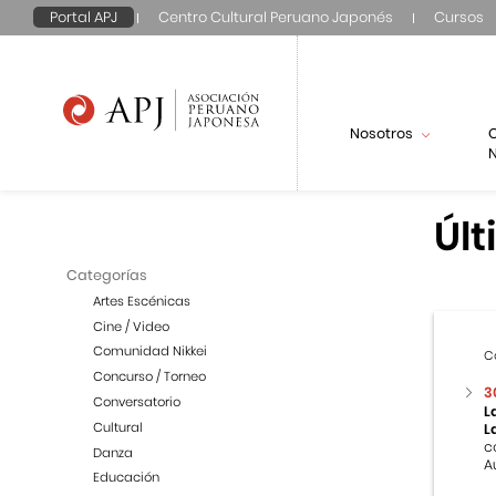
Portal APJ
Centro Cultural Peruano Japonés
Cursos
Nosotros
N
Últ
Categorías
Artes Escénicas
Cine / Video
Comunidad Nikkei
C
Concurso / Torneo
3
Conversatorio
L
Cultural
L
c
Danza
A
Educación