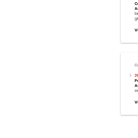
C
A
b
g
V
C
2
P
A
e
V