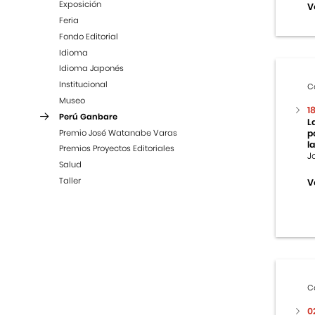
Exposición
V
Feria
Fondo Editorial
Idioma
Idioma Japonés
Institucional
C
Museo
1
Perú Ganbare
L
Premio José Watanabe Varas
p
la
Premios Proyectos Editoriales
J
Salud
Taller
V
C
0