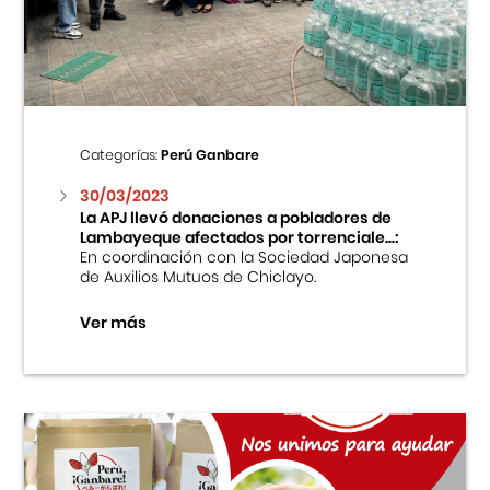
Centro Cultural Peruano Japonés
Cursos
Museo de la Inmigración Japonesa
Categorías:
Perú Ganbare
Fondo Editorial
30/03/2023
La APJ llevó donaciones a pobladores de
Lambayeque afectados por torrenciale...:
Teatro Peruano Japonés
En coordinación con la Sociedad Japonesa
de Auxilios Mutuos de Chiclayo.
Ver más