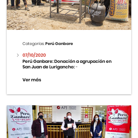
Centro Cultural Peruano Japonés
Cursos
Museo de la Inmigración Japonesa
Categorías:
Perú Ganbare
Fondo Editorial
07/10/2020
Perú Ganbare: Donación a agrupación en
San Juan de Lurigancho:
-
Teatro Peruano Japonés
Ver más