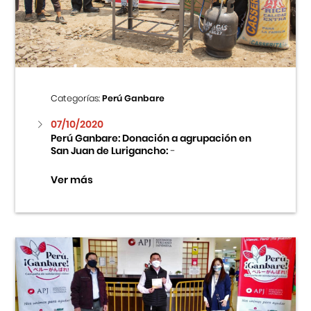
Centro Cultural Peruano Japonés
Cursos
Museo de la Inmigración Japonesa
Categorías:
Perú Ganbare
Fondo Editorial
07/10/2020
Perú Ganbare: Donación a agrupación en
San Juan de Lurigancho:
-
Teatro Peruano Japonés
Ver más