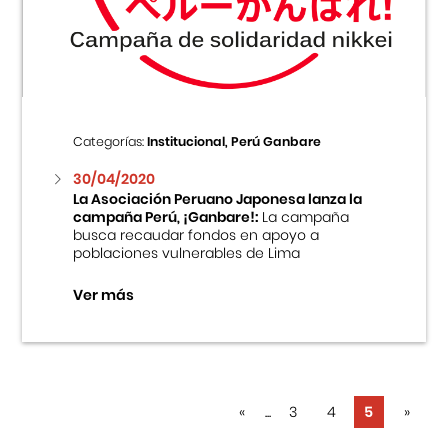
Centro Cultural Peruano Japonés
Cursos
Museo de la Inmigración Japonesa
Categorías:
Institucional, Perú Ganbare
Fondo Editorial
30/04/2020
La Asociación Peruano Japonesa lanza la
campaña Perú, ¡Ganbare!:
La campaña
Teatro Peruano Japonés
busca recaudar fondos en apoyo a
poblaciones vulnerables de Lima
Ver más
«
...
3
4
5
»