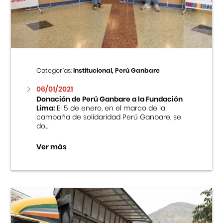
Centro Cultural Peruano Japonés
Cursos
Museo de la Inmigración Japonesa
Categorías:
Institucional, Perú Ganbare
Fondo Editorial
06/01/2021
Donación de Perú Ganbare a la Fundación
Lima:
El 5 de enero, en el marco de la
Teatro Peruano Japonés
campaña de solidaridad Perú Ganbare, se
do...
Ver más