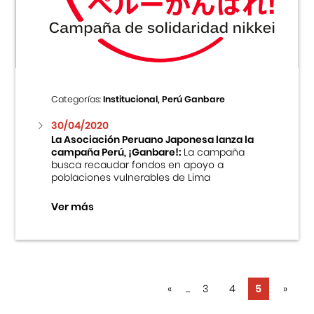
Centro Cultural Peruano Japonés
Cursos
Museo de la Inmigración Japonesa
Categorías:
Institucional, Perú Ganbare
Fondo Editorial
30/04/2020
La Asociación Peruano Japonesa lanza la
campaña Perú, ¡Ganbare!:
La campaña
Teatro Peruano Japonés
busca recaudar fondos en apoyo a
poblaciones vulnerables de Lima
Ver más
«
...
3
4
5
»