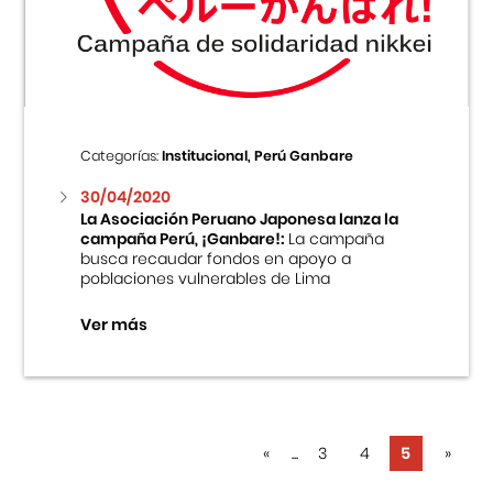
Centro Cultural Peruano Japonés
Cursos
Museo de la Inmigración Japonesa
Categorías:
Institucional, Perú Ganbare
Fondo Editorial
30/04/2020
La Asociación Peruano Japonesa lanza la
campaña Perú, ¡Ganbare!:
La campaña
Teatro Peruano Japonés
busca recaudar fondos en apoyo a
poblaciones vulnerables de Lima
Ver más
«
...
3
4
5
»