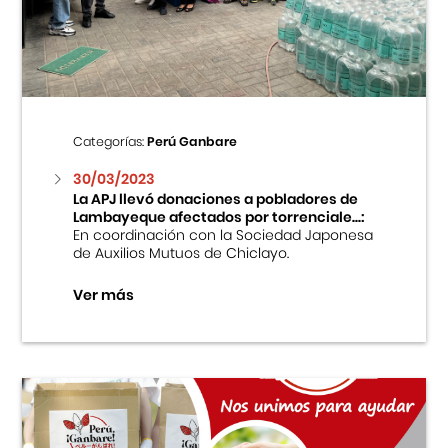
Centro Cultural Peruano Japonés
Cursos
Museo de la Inmigración Japonesa
Categorías:
Perú Ganbare
Fondo Editorial
30/03/2023
La APJ llevó donaciones a pobladores de
Lambayeque afectados por torrenciale...:
Teatro Peruano Japonés
En coordinación con la Sociedad Japonesa
de Auxilios Mutuos de Chiclayo.
Ver más