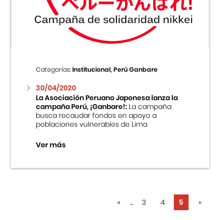
Centro Cultural Peruano Japonés
Cursos
Museo de la Inmigración Japonesa
Categorías:
Institucional, Perú Ganbare
Fondo Editorial
30/04/2020
La Asociación Peruano Japonesa lanza la
campaña Perú, ¡Ganbare!:
La campaña
Teatro Peruano Japonés
busca recaudar fondos en apoyo a
poblaciones vulnerables de Lima
Ver más
«
...
3
4
5
»