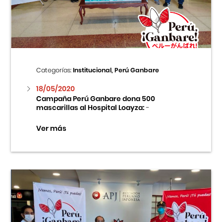
Centro Cultural Peruano Japonés
Cursos
Museo de la Inmigración Japonesa
Categorías:
Institucional, Perú Ganbare
Fondo Editorial
18/05/2020
Campaña Perú Ganbare dona 500
mascarillas al Hospital Loayza:
-
Teatro Peruano Japonés
Ver más