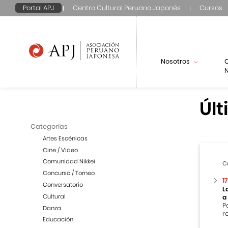
Portal APJ
Centro Cultural Peruano Japonés
Cursos
Nosotros
N
Últ
Categorías
Artes Escénicas
Cine / Video
Comunidad Nikkei
C
Concurso / Torneo
1
Conversatorio
L
Cultural
a
P
Danza
r
Educación