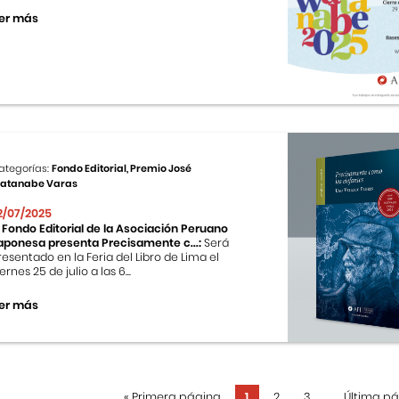
er más
ategorías:
Fondo Editorial, Premio José
atanabe Varas
2/07/2025
l Fondo Editorial de la Asociación Peruano
aponesa presenta Precisamente c...:
Será
resentado en la Feria del Libro de Lima el
ernes 25 de julio a las 6...
er más
«
Primera página
1
2
3
...
Última p