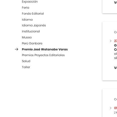
Exposición
V
Feria
Fondo Editorial
Idioma
Idioma Japonés
Institucional
C
Museo
2
Perú Ganbare
G
Premio José Watanabe Varas
C
e
Premios Proyectos Editoriales
s
Salud
Taller
V
C
0
:
H