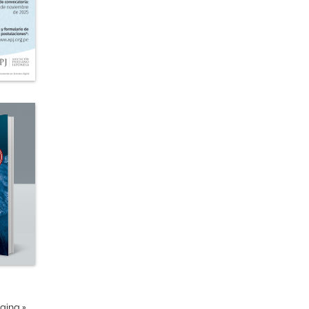
ágina
»