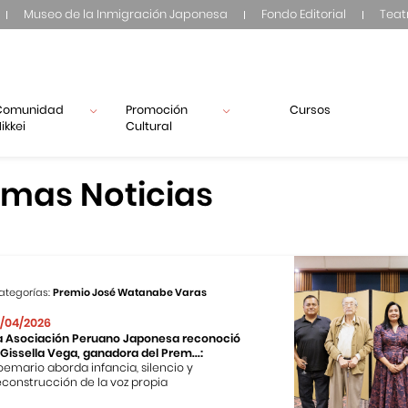
Museo de la Inmigración Japonesa
Fondo Editorial
Teat
Comunidad
Promoción
Cursos
ikkei
Cultural
imas Noticias
ategorías:
Premio José Watanabe Varas
7/04/2026
a Asociación Peruano Japonesa reconoció
 Gissella Vega, ganadora del Prem...:
oemario aborda infancia, silencio y
econstrucción de la voz propia